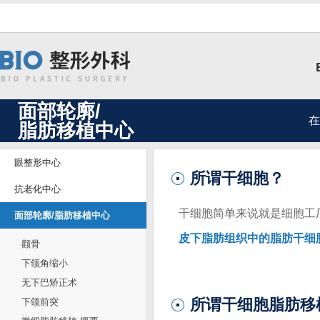
面部轮廓/
在
脂肪移植中心
眼整形中心
所谓干细胞？
抗老化中心
干细胞简单来说就是细胞工
面部轮廓/脂肪移植中心
皮下脂肪组织中的脂肪干细
颧骨
下颌角缩小
无下巴矫正术
所谓干细胞脂肪移
下颌前突