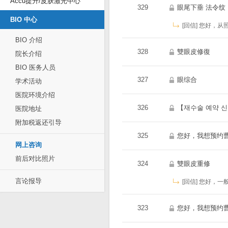
Accu提升/皮肤激光中心
329
眼尾下垂 法令纹
BIO 中心
[回信] 您好，
BIO 介绍
328
雙眼皮修復
院长介绍
BIO 医务人员
327
眼综合
学术活动
医院环境介绍
326
【재수술 예약 신청】대만 환
医院地址
附加税返还引导
325
您好，我想预约
网上咨询
前后对比照片
324
雙眼皮重修
言论报导
[回信] 您好，
323
您好，我想预约